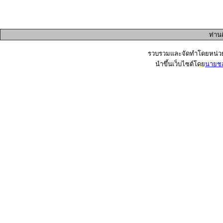
ท่านค
รวบรวมและจัดทำโดยหน่วยป
นำขึ้นเว็บไซต์โดย
นายชล