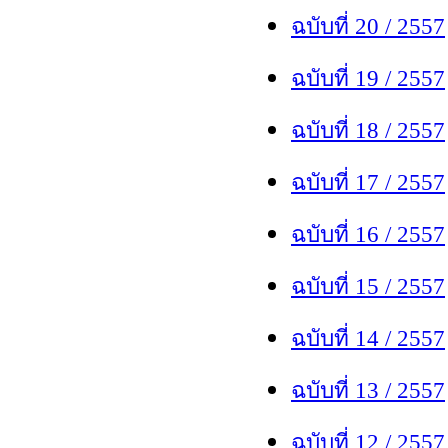
ฉบับที่
20
/ 255
7
ฉบับที่
19
/ 255
7
ฉบับที่
18
/ 255
7
ฉบับที่
17
/ 255
7
ฉบับที่
16
/ 255
7
ฉบับที่
15
/ 255
7
ฉบับที่
14
/ 255
7
ฉบับที่
13
/ 255
7
ฉบับที่
12
/ 255
7