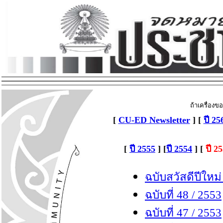
ถ้าเครื่องข
[
CU-ED Newsletter
] [
ปี 25
[
ปี 2555
] [
ปี 2554
] [
ปี 2
ฉบับสวัสดีปีใหม
ฉบับที่
48
/ 255
3
ฉบับที่
47
/ 255
3