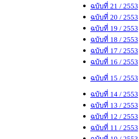
ฉบับที่
21
/ 255
3
ฉบับที่
20
/ 255
3
ฉบับที่
19
/ 255
3
ฉบับที่
18
/ 255
3
ฉบับที่
17
/ 255
3
ฉบับที่
16
/ 255
3
ฉบับที่
15
/ 255
3
ฉบับที่
14
/ 255
3
ฉบับที่
13
/ 255
3
ฉบับที่
12
/ 255
3
ฉบับที่
11
/ 255
3
ฉบับที่
10
/ 255
3