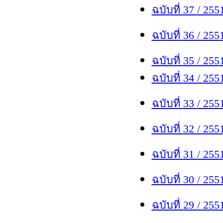
ฉบับที่
37
/ 255
ฉบับที่
36
/ 255
ฉบับที่
35
/ 255
ฉบับที่
34
/ 255
ฉบับที่
33
/ 255
ฉบับที่
32
/ 255
ฉบับที่
31
/ 255
ฉบับที่
30
/ 255
ฉบับที่
29
/ 255