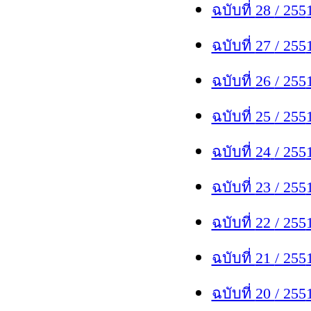
ฉบับที่
28
/ 255
ฉบับที่
27
/ 255
ฉบับที่
26
/ 255
ฉบับที่
25
/ 255
ฉบับที่
2
4
/ 255
ฉบับที่
23
/ 255
ฉบับที่
22
/ 255
ฉบับที่
21
/ 255
ฉบับที่
20
/ 255