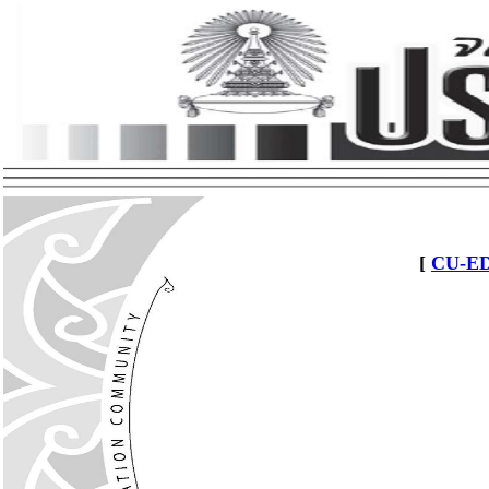
[
CU-ED